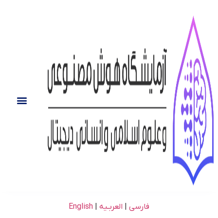
فارسی
|
العربـیه
|
English