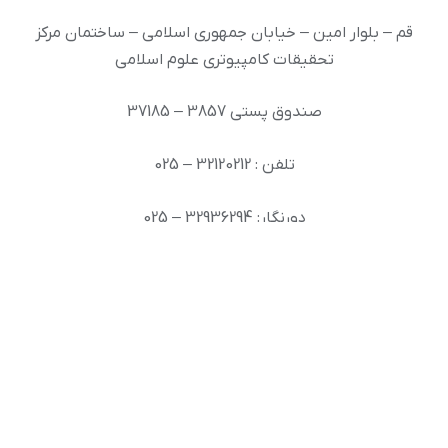
قم – بلوار امین – خیابان جمهوری اسلامی – ساختمان مرکز
تحقیقات کامپیوتری علوم اسلامی
صندوق پستی 3857 – 37185
تلفن : 32120212 – 025
دورنگار: 32936294 – 025
رایانامه: info [at] ai.inoor.ir
© حقوق مادی و معنوی اين پايگاه متعلق به مرکز تحقیقات
کامپیوتری علوم اسلامی نور است.