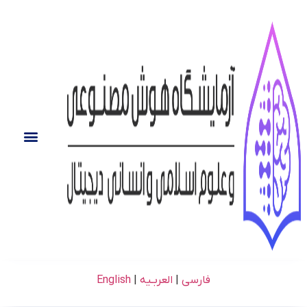
فارسی
|
العربـیه
|
English