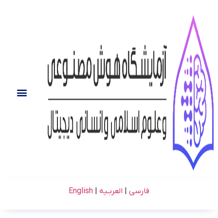
فارسی
|
العربـیه
|
English