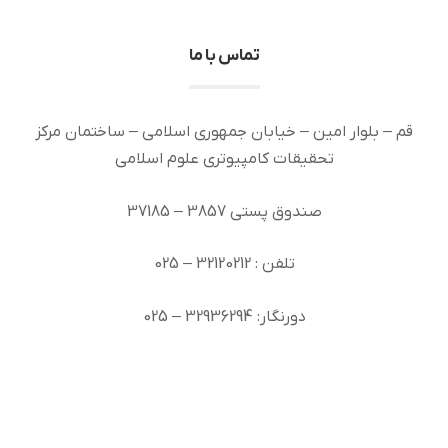
تماس با ما
قم – بلوار امین – خیابان جمهوری اسلامی – ساختمان مرکز
تحقیقات کامپیوتری علوم اسلامی
صندوق پستی 3857 – 37185
تلفن : 32120212 – 025
دورنگار: 32936294 – 025
رایانامه: info [at] ai.inoor.ir