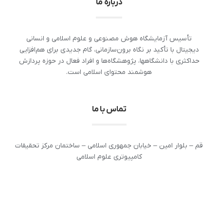
درباره ما
تأسیس آزمایشگاه هوش مصنوعی و علوم اسلامی و انسانی
دیجیتال با تأکید بر نگاه برون‌سازمانی، گام جدیدی برای هم‌افزایی
حداکثری با دانشگاهها، پژوهشگاه‌ها و افراد فعال در حوزه پردازش
هوشمند محتوای اسلامی است.
تماس با ما
قم – بلوار امین – خیابان جمهوری اسلامی – ساختمان مرکز تحقیقات
کامپیوتری علوم اسلامی
صندوق پستی 3857 – 37185
تلفن : 32120212 – 025