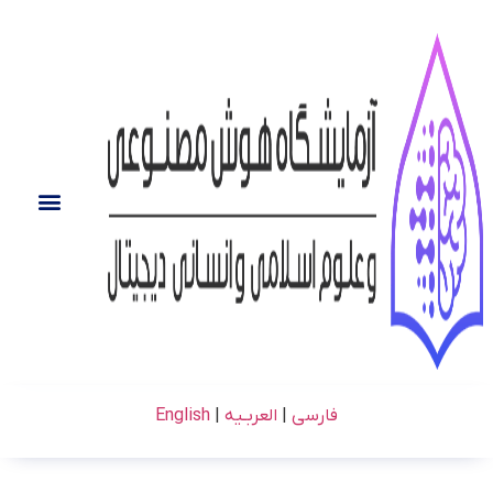
فارسی
|
العربـیه
|
English