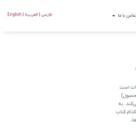
فارسی
|
العربـیه
|
English
ماس با ما
عات است
محصول)
‌کند. به
کدام کتاب
ا،