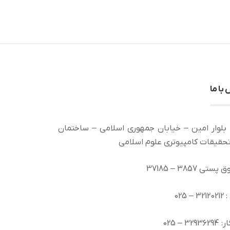
با ما
بلوار امین – خیابان جمهوری اسلامی – ساختمان
تحقیقات کامپیوتری علوم اسلامی
تی 3857 – 37185
– 025
329 – 025