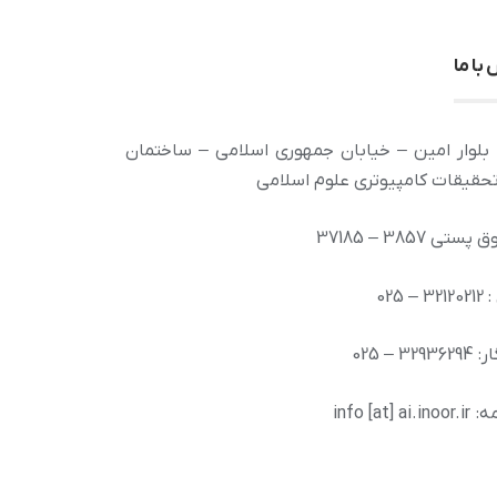
با ما
بلوار امین – خیابان جمهوری اسلامی – ساختمان
تحقیقات کامپیوتری علوم اسلامی
تی 3857 – 37185
– 025
329 – 025
info [at] ai.