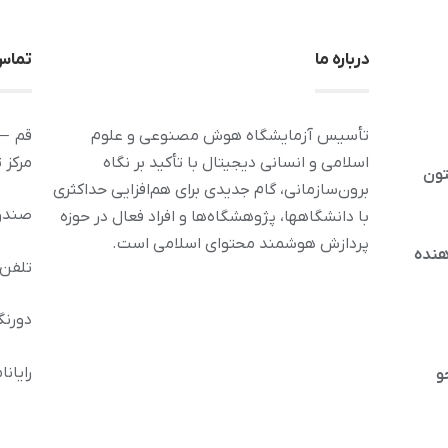
درباره ما
تماس 
تأسیس آزمایشگاه هوش مصنوعی و علوم
قم – 
اسلامی و انسانی دیجیتال با تأکید بر نگاه
مرکز 
تون
برون‌سازمانی، گام جدیدی برای هم‌افزایی حداکثری
صندوق پس
با دانشگاهها، پژوهشگاه‌ها و افراد فعال در حوزه
پردازش هوشمند محتوای اسلامی است.
هنده
تلفن : 32120212 
دورنگار: 36294
رایانامه: inoor.ir
و