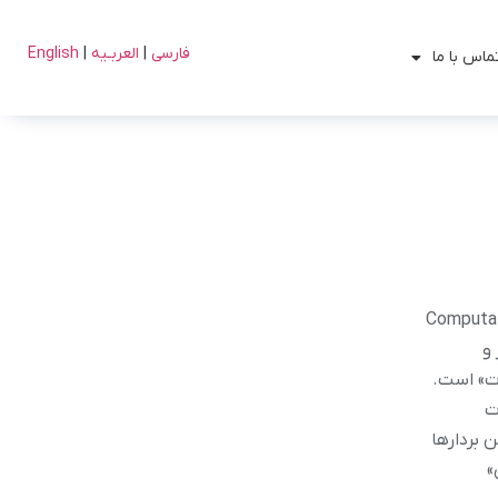
فارسی
|
العربـیه
|
English
ماس با ما
ی: Computational Linguistics
 و
ات» است.
ت
 بردارها
»