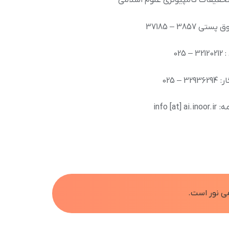
تحقیقات کامپیوتری علوم اسلامی
تی 3857 – 37185
– 025
329 – 025
info [at] ai.
ی نور است.