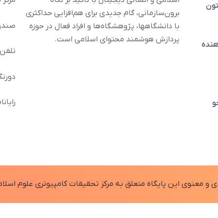
اسلامی و انسانی دیجیتال با تأکید بر نگاه
مرکز 
تون
برون‌سازمانی، گام جدیدی برای هم‌افزایی حداکثری
صندوق پس
با دانشگاهها، پژوهشگاه‌ها و افراد فعال در حوزه
پردازش هوشمند محتوای اسلامی است.
هنده
تلفن : 32120212 
دورنگار: 36294
رایانامه: inoor.ir
و
 و معنوی اين پايگاه متعلق به مرکز تحقیقات کامپیوتری علوم اسلام