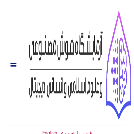
فارسی
|
العربـیه
|
English