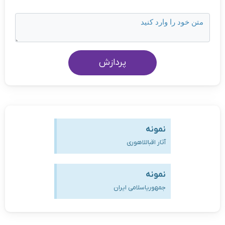
پردازش
نمونه
آثار اقباللاهوری
نمونه
جمهوریاسلامی ایران