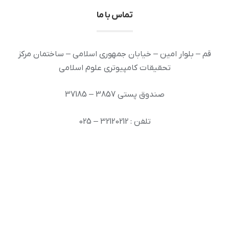
تماس با ما
قم – بلوار امین – خیابان جمهوری اسلامی – ساختمان مرکز
تحقیقات کامپیوتری علوم اسلامی
صندوق پستی 3857 – 37185
تلفن : 32120212 – 025
دورنگار: 32936294 – 025
رایانامه: info [at] ai.inoor.ir