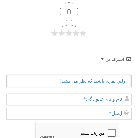
0
رأی دهی
اشتراک در
نام
و
نام
ایم
خانو