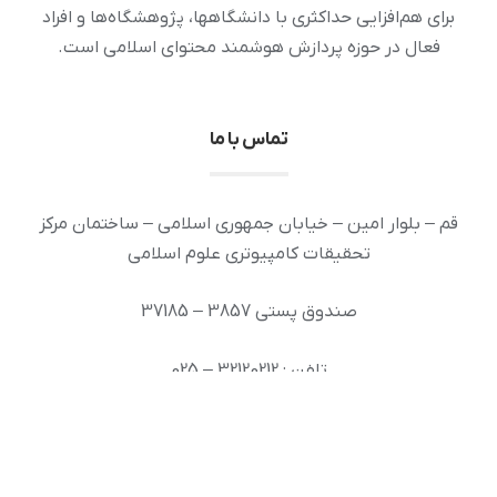
برای هم‌افزایی حداکثری با دانشگاهها، پژوهشگاه‌ها و افراد
فعال در حوزه پردازش هوشمند محتوای اسلامی است.
تماس با ما
قم – بلوار امین – خیابان جمهوری اسلامی – ساختمان مرکز
تحقیقات کامپیوتری علوم اسلامی
صندوق پستی 3857 – 37185
تلفن : 32120212 – 025
دورنگار: 32936294 – 025
رایانامه: info [at] ai.inoor.ir