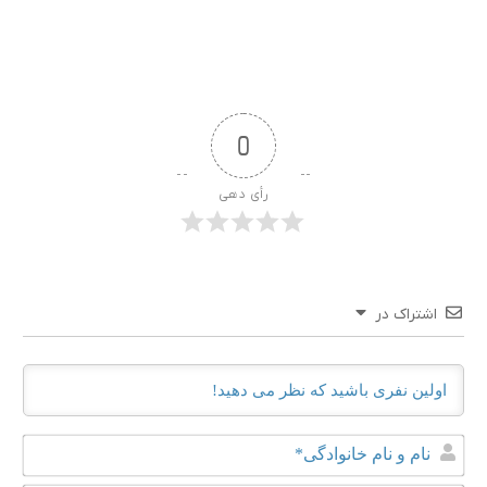
0
رأی دهی
اشتراک در
نام
و