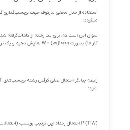
استفاده از مدل مخفی مارکوف جهت برچسب‌گذاری گونه‌
می‏گردد:
سؤال این است که، برای یک رشته از کلمات‌گرفته شد
کار ما) بصورت W = (wi)1<i<n نمایش دهیم و یک ترتیب از برچسب‌های مجموعه برچسب را با T = (ti)1<i<n مشخص کنیم، هدف ما این است که مقدار زیر را محاسبه کنیم:
شود:
P (TlW) احتمال رخداد‌ این ترتیب برچسب (احتمالات مربوط به انتقال برچسب‌ها) را نشان می‌دهد و می‌تواند توسط مدل N-gram زیر محاسبه ‌گردد: