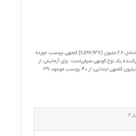
در این پروژه برای انجام آزمایش‌ها از پیکره بیجن‏خان که یک پیکره متنی استاندارد است استفاده کرده‌ایم. این پیکره تقریبا شامل 2.6 ملیون (2,597,937) کلمه‏ی برچسب خورده
 تشکیل یافته که هر یک از آن‌ها بیان‌کننده یک نوع گونه‏ی صرفی‌است. برای آزمایش، از
این پیکره، دو میلیون کلمه را به عنوان داده آموزشی و مابقی را به عنوان داده مورد آزمایش انتخاب کرده‌‏ایم. در میان دو میلیون کلمه‏ی ابتدایی، از 40 برچسب موجود، 39
ر F