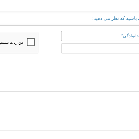
نام
و
نام
ایمیل*
خانوادگی*