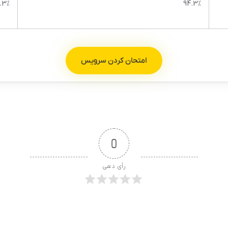
.3%
94.3%
امتحان کردن سرویس
0
رأی دهی