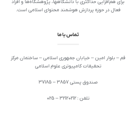
برای هم‌افزایی حداکثری با دانشگاهها، پژوهشگاه‌ها و افراد
فعال در حوزه پردازش هوشمند محتوای اسلامی است.
تماس با ما
قم – بلوار امین – خیابان جمهوری اسلامی – ساختمان مرکز
تحقیقات کامپیوتری علوم اسلامی
صندوق پستی 3857 – 37185
تلفن : 32120212 – 025
دورنگار: 32936294 – 025
رایانامه: info [at] ai.inoor.ir