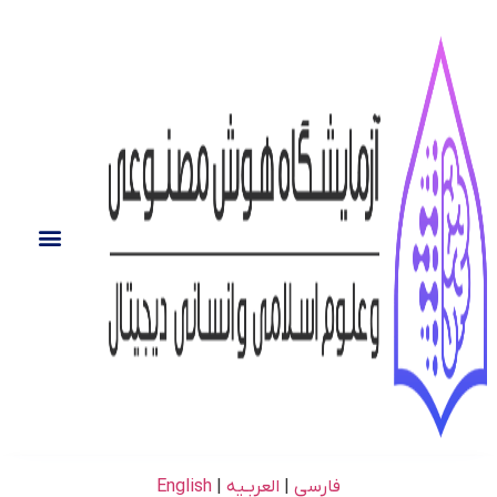
فارسی
|
العربـیه
|
English