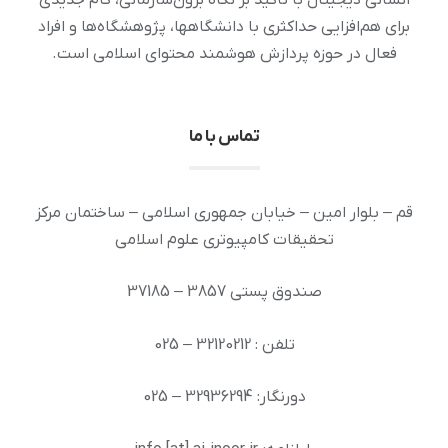
انسانی دیجیتال با تأکید بر نگاه برون‌سازمانی، گام جدیدی
برای هم‌افزایی حداکثری با دانشگاهها، پژوهشگاه‌ها و افراد
فعال در حوزه پردازش هوشمند محتوای اسلامی است.
تماس با ما
قم – بلوار امین – خیابان جمهوری اسلامی – ساختمان مرکز
تحقیقات کامپیوتری علوم اسلامی
صندوق پستی 3857 – 37185
تلفن : 32120212 – 025
دورنگار: 32936294 – 025