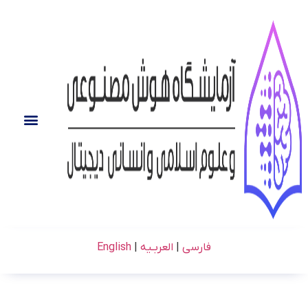
فارسی
|
العربـیه
|
English