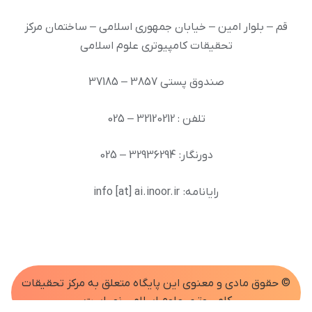
قم – بلوار امین – خیابان جمهوری اسلامی – ساختمان مرکز
تحقیقات کامپیوتری علوم اسلامی
صندوق پستی 3857 – 37185
تلفن : 32120212 – 025
دورنگار: 32936294 – 025
رایانامه: info [at] ai.inoor.ir
© حقوق مادی و معنوی اين پايگاه متعلق به مرکز تحقیقات
کامپیوتری علوم اسلامی نور است.