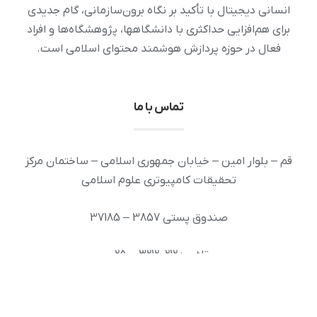
انسانی دیجیتال با تأکید بر نگاه برون‌سازمانی، گام جدیدی
برای هم‌افزایی حداکثری با دانشگاهها، پژوهشگاه‌ها و افراد
فعال در حوزه پردازش هوشمند محتوای اسلامی است.
تماس با ما
قم – بلوار امین – خیابان جمهوری اسلامی – ساختمان مرکز
تحقیقات کامپیوتری علوم اسلامی
صندوق پستی 3857 – 37185
تلفن : 32120212 – 025
دورنگار: 32936294 – 025