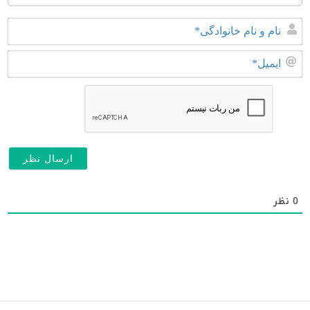
نا
و
نا
ای
خا
0
نظر