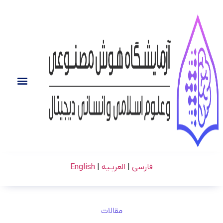
فارسی
|
العربـیه
|
English
مقالات​