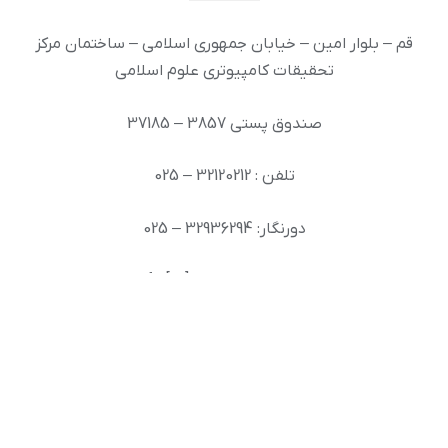
قم – بلوار امین – خیابان جمهوری اسلامی – ساختمان مرکز
تحقیقات کامپیوتری علوم اسلامی
صندوق پستی 3857 – 37185
تلفن : 32120212 – 025
دورنگار: 32936294 – 025
رایانامه: info [at] ai.inoor.ir
© حقوق مادی و معنوی اين پايگاه متعلق به مرکز تحقیقات
کامپیوتری علوم اسلامی نور است.