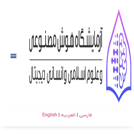
فارسی
|
العربـیه
|
English