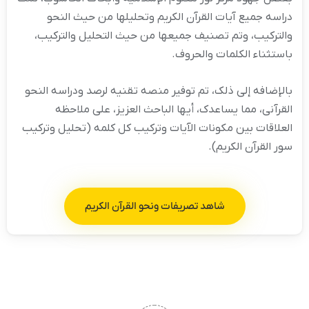
دراسه جمیع آیات القرآن الکریم وتحلیلها من حیث النحو
والترکیب، وتم تصنیف جمیعها من حیث التحلیل والترکیب،
باستثناء الکلمات والحروف.
بالإضافه إلى ذلک، تم توفیر منصه تقنیه لرصد ودراسه النحو
القرآنی، مما یساعدک، أیها الباحث العزیز، على ملاحظه
العلاقات بین مکونات الآیات وترکیب کل کلمه (تحلیل وترکیب
سور القرآن الکریم).
شاهد تصریفات ونحو القرآن الکریم