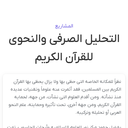
المشاریع
التحلیل الصرفی والنحوی
للقرآن الکریم
نظراً للمکانه الخاصه التی حظی بها ولا یزال یحظى بها القرآن
الکریم بین المسلمین، فقد أثمرت عنه علوماً وتقنیات عدیده
منذ نشأته. ومن أقدم العلوم التی نشأت، من جهه، لحمایه
القرآن الکریم، ومن جهه أخرى، تحت تأثیره وحمایته، علم النحو
العربی أو تحلیله وترکیبه.
بفضل جهود مرکز نور للعلوم الإسلامیه وأبحاث الحاسوب، تمت