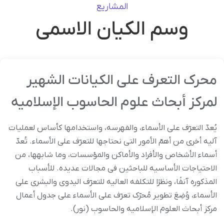
المشاریع
وسم الکیان الاسمی
محرک التعرف على الکیانات الشهیر
لمرکز أبحاث علوم الحاسوب الإسلامیه
یُعدّ التعرّف على الأسماء، والفهرسه، واستخدامها کأساس لعملیات
آلیه أخرى من أهمّ الأمور التی نحتاجها للتعرّف على الأسماء. تُعدّ
أسماء الأشخاص والأفراد والأماکن والمؤسسات، وما شابهها، من
الاحتیاجات الأساسیه للباحثین فی مجالات عدیده. للأسباب
المذکوره آنفًا، ونظرًا للتکلفه العالیه للتعرّف الیدوی والبشری على
الأسماء، وُضِعَ تطویر مُحرّک تعرّف على الأسماء على جدول أعمال
مرکز أبحاث العلوم الإسلامیه والحاسوب (نور).