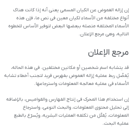
إن إزاله الغموض عن الکیان المسمى یعنی أنه إذا کانت هناک
أنواع مختلفه من الأسماء لکیان معین فی نص ما، فإن هذه
الأسماء المختلفه متصله ببعضها البعض لتوفیر الأساس للخطوه
التالیه، وهی مرجع الإعلان.
مرجع الإعلان
قد یتشابه اسم شخصین أو مکانین مختلفین. فی هذه الحاله،
یُفضّل ربط عملیه إزاله الغموض بفهرس فرید لتجنب أخطاء تشابه
الأسماء فی عملیه معالجه المعلومات واسترجاعها.
إن استخدام هذا المحرک فی إنتاج الفهارس والقوامیس، بالإضافه
إلى تحلیل محتوى المعلومات، والبحث النوعی، واسترجاع
المعلومات، یُقلّل من تکلفه العملیات البشریه، ویُسرّع بالطبع
عملیه البحث.