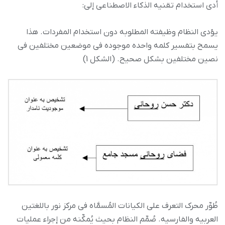
أدى استخدام تقنیه الذکاء الاصطناعی إلى:
یؤدی النظام وظیفته المطلوبه دون استخدام المفردات. هذا
یسمح بتفسیر کلمه واحده موجوده فی موضعین مختلفین فی
نصین مختلفین بشکل صحیح. (الشکل 1)
طُوِّر محرک التعرف على الکیانات المُسمَّاه فی مرکز نور باللغتین
العربیه والفارسیه. صُمِّم النظام بحیث یُمکِّنه من إجراء عملیات