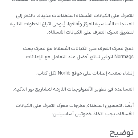
للتعرف على الکیانات المُسمّاه استخدامات عدیده. بالنظر إلى
المنتجات الأساسیه للمرکز وآفاقها، یُتوخى اتباع الخطوات التالیه
لتطبیق محرک التعرف على الکیانات المُسمّاه.
دمج محرک التعرف على الکیانات المُسمّاه مع محرک بحث
Normags لتوفیر نتائج أفضل عند التعامل مع الإعلانات.
إنشاء صفحه إعلانات على موقع Norlib لکل کتاب.
المساعده فی تطویر الأنطولوجیات اللازمه لمشاریع نور الذکیه.
أیضًا، لتحسین استخدام مخرجات محرک التعرف على الکیانات
المُسمّاه، یجب اتخاذ خطوتین أساسیتین:
توضیح