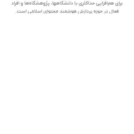
برای هم‌افزایی حداکثری با دانشگاهها، پژوهشگاه‌ها و افراد
فعال در حوزه پردازش هوشمند محتوای اسلامی است.
تماس با ما
قم – بلوار امین – خیابان جمهوری اسلامی – ساختمان مرکز
تحقیقات کامپیوتری علوم اسلامی
صندوق پستی 3857 – 37185
تلفن : 32120212 – 025
دورنگار: 32936294 – 025
رایانامه: info [at] ai.inoor.ir