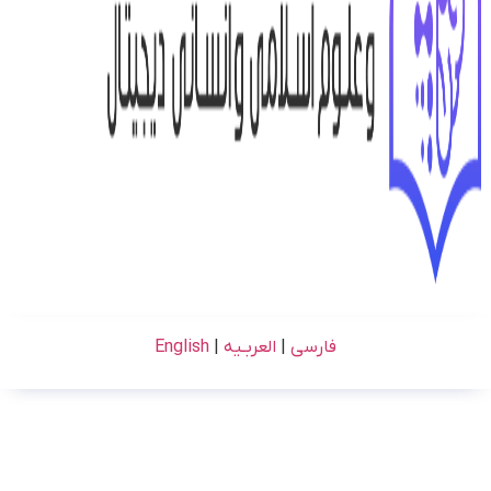
فارسی
|
العربـیه
|
English