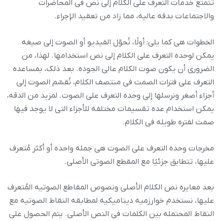
تتمتع خدمات التعرف على الکلام إلى نص فی المحاضرات
والاجتماعات بدقه عالیه، مما زاد من تعقید الإجراء.
الخطوات هی کما یلی: أولًا، نُحوّل الفیدیو أو الصوت إلى صیغه
یمکن لوحده التعرف على الکلام إلى نص استخدامها. لهذا، من
الضروری أن یکون صوت الکلام عالی الجوده. بعد ذلک، بمساعده
التعرف على فترات الصمت فی منتصف الکلام، نُقسّم الصوت إلى
أجزاء أصغر ونرسلها إلى وحده التعرف على الصوت. لمزید من الدقه،
یمکن استخدام عده تقسیمات مختلفه للأجزاء التی لا یوجد فیها
صمت لفتره طویله فی الکلام.
مخرجات وحده التعرف على الصوت هی جمله واحده أو أکثر مُتعرف
علیها، تتطابق جزئیًا مع المقطع الصوتی الأصلی.
بعد معایره نص الکلام الأصلی ونصوص المقاطع الصوتیه المُتعرف
علیها، نستخدم خوارزمیه دینامیکیه لمطابقه النقاط الصوتیه مع
النقاط المحتمله بین الکلمات فی النص الأصلی. یتم الحصول على