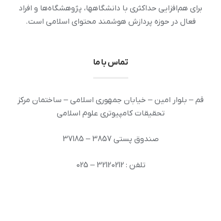
برای هم‌افزایی حداکثری با دانشگاهها، پژوهشگاه‌ها و افراد
فعال در حوزه پردازش هوشمند محتوای اسلامی است.
تماس با ما
قم – بلوار امین – خیابان جمهوری اسلامی – ساختمان مرکز
تحقیقات کامپیوتری علوم اسلامی
صندوق پستی 3857 – 37185
تلفن : 32120212 – 025
دورنگار: 32936294 – 025
رایانامه: info [at] ai.inoor.ir