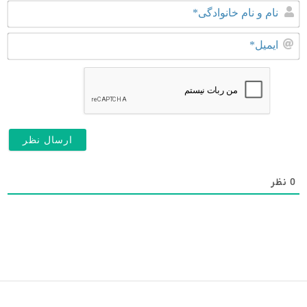
نا
و
نا
ای
خا
0
نظر