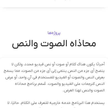
پروژه‌ها
محاذاه الصوت والنص
أحیانًا یکون هناک کلام أو صوت أو نص فیدیو محدد، ولکن لا
یتضح أی جزء من النص ینتمی إلى أی جزء من الصوت، مما یسمح
بعرض النص والصوت أو الفیدیو للمستخدم فی آنٍ واحد، أو عرض
النص کترجمات على الفیدیو والصوت. صُمم برنامج محاذاه
الصوت والنص لهذا الغرض.
یستخدم هذا البرنامج خدمه خارجیه للتعرف على الکلام. حالیًا، لا