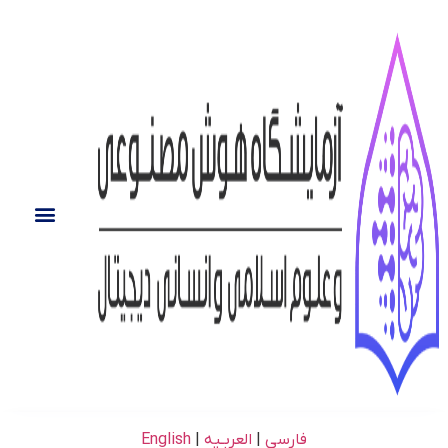
فارسی
|
العربـیه
|
English