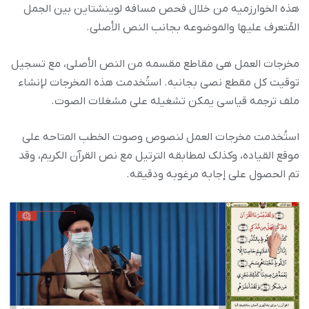
هذه الخوارزمیه من خلال فحص مسافه لوینشتاین بین الجمل
المُتعرف علیها والموضوعه بجانب النص الأصلی.
مخرجات العمل هی مقاطع مقسمه من النص الأصلی، مع تسجیل
توقیت کل مقطع نصی بجانبه. استُخدمت هذه المخرجات لإنشاء
ملف ترجمه قیاسی یمکن تشغیله على مشغلات الصوت.
استُخدمت مخرجات العمل لنصوص وصوت الخطب المتاحه على
موقع القیاده، وکذلک لمطابقه الترتیل مع نص القرآن الکریم، وقد
تم الحصول على إجابه مرغوبه ودقیقه.