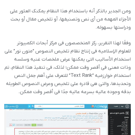
ومن الجدیر بالذکر أنه باستخدام هذا النظام یمکنک العثور على
الأجزاء المهمه من أی نص وتصنیفها، أو تلخیص مقال أو بحث
ودراستها بسهوله.
وفقًا لهذا التقریر، رکز المتخصصون فی مرکز أبحاث الکمبیوتر
للعلوم الإسلامیه فی إنتاج نظام تلخیص النصوص “متون نور” على
استخدام الأسالیب التی یمکنها عرض ملخصات غنیه وسلسه
وذات معنى فی أقصر وقت ممکن؛ لذلک، فی تنفیذ هذا النظام، تم
استخدام خوارزمیه “Text Rank” للتعرف على أهم جمل النص
وتحدیدها، والتی هی قادره على تلخیص وعرض النصوص الطویله
بدقه وجوده عالیه بسرعه عالیه جدًا فی أقصر وقت ممکن.