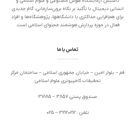
تأسیس آزمایشگاه هوش مصنوعی و علوم اسلامی و
انسانی دیجیتال با تأکید بر نگاه برون‌سازمانی، گام جدیدی
برای هم‌افزایی حداکثری با دانشگاهها، پژوهشگاه‌ها و افراد
فعال در حوزه پردازش هوشمند محتوای اسلامی است.
تماس با ما
قم – بلوار امین – خیابان جمهوری اسلامی – ساختمان مرکز
تحقیقات کامپیوتری علوم اسلامی
صندوق پستی 3857 – 37185
تلفن : 32120212 – 025
دورنگار: 32936294 – 025