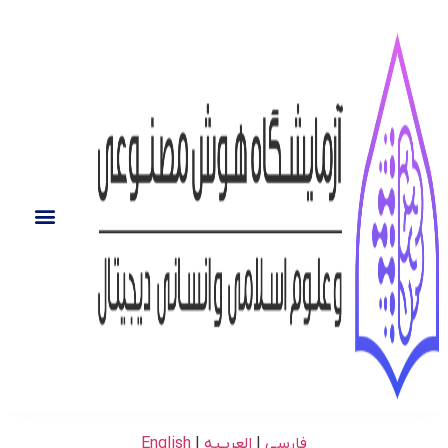
فارسی
|
العربـیه
|
English