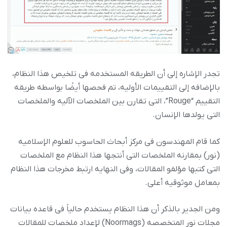
تجدر الإشاره إلى أن الطریقه المستخدمه فی تلخیص هذا النظام،
بالإضافه إلى التقییمات الأولیه، تم فحصها أیضًا بواسطه طریقه
التقییم “Rouge”، التی تقارن بین الملخصات الآلیه والملخصات
التی یولدها الإنسان.
کما قام المهندسون فی مرکز أبحاث الحاسوب للعلوم الإسلامیه
(نور) بمقارنه الملخصات التی أنتجها هذا النظام مع الملخصات
التی کتبها مؤلفو المقالات، وفی النهایه ارتبط مخرجات هذا النظام
بمعامل موثوقیه أعلى.
ومن الجدیر بالذکر أن هذا النظام یستخدم حالیاً فی قاعده بیانات
مجلات نور المتخصصه (Noormags) لإعداد ملخصات للمقالات