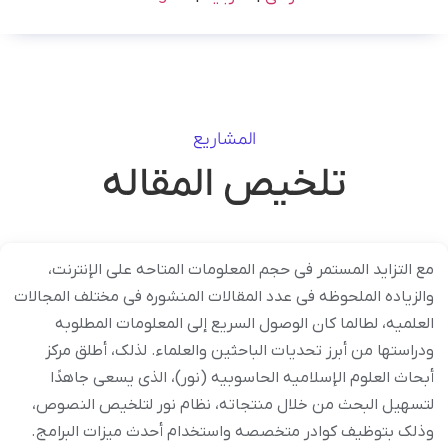
المشاریع
تلخیص المقاله
مع التزاید المستمر فی حجم المعلومات المتاحه على الإنترنت،
والزیاده الملحوظه فی عدد المقالات المنشوره فی مختلف المجالات
العلمیه، لطالما کان الوصول السریع إلى المعلومات المطلوبه
ودراستها من أبرز تحدیات الباحثین والعلماء. لذلک، أطلق مرکز
أبحاث العلوم الإسلامیه الحاسوبیه (نور)، الذی یسعى جاهدًا
لتسهیل البحث من خلال منتجاته، نظام نور لتلخیص النصوص،
وذلک بتوظیف کوادر متخصصه واستخدام أحدث میزات البرامج.