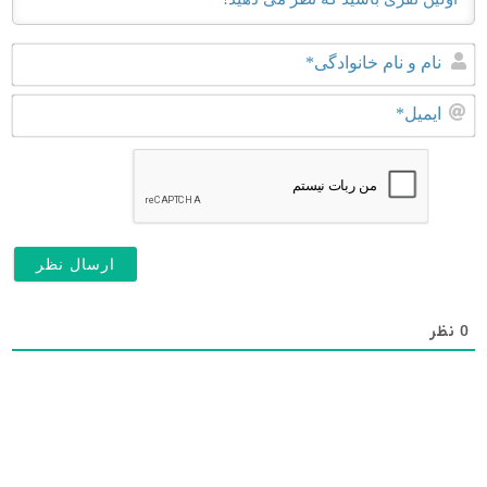
نا
و
نا
ای
خا
0
نظر