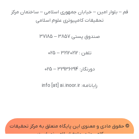
قم – بلوار امین – خیابان جمهوری اسلامی – ساختمان مرکز
تحقیقات کامپیوتری علوم اسلامی
صندوق پستی 3857 – 37185
تلفن : 32120212 – 025
دورنگار: 32936294 – 025
رایانامه: info [at] ai.inoor.ir
© حقوق مادی و معنوی اين پايگاه متعلق به مرکز تحقیقات
کامپیوتری علوم اسلامی نور است.