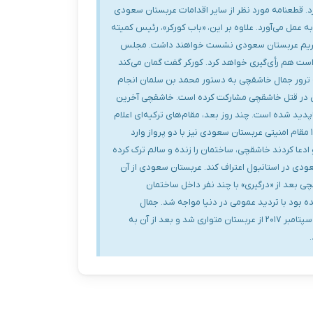
د. قطعنامه مورد نظر از سایر اقدامات عربستان سعودی
عمل می‌آورد. علاوه بر این، «باب کورکر»، رئیس کمیته
د تحریم عربستان سعودی نشست خواهند داشت. مجلس
 است هم رأی‌گیری خواهد کرد. کورکر گفت گمان می‌کند
ه ترور جمال خاشقچی به دستور محمد بن سلمان انجام
دی در قتل خاشقچی مشارکت کرده است. خاشقچی آخرین
 که ناپدید شده است. چند روز بعد، مقام‌های ترکیه‌ای اعلام
کردند او در داخل این ساختمان کشته شده و بدنش قطعه قطعه شده است. آنکارا اعلام کرد همزمان با ورود خاشقچی به ساختمان کنسولگری ۱۵ مقام امنیتی عربستان سعودی نیز با دو پرواز وارد
دعا کردند خاشقچی، ساختمان را زنده و سالم ترک کرده
ن کنسولگری عربستان سعودی در استانبول اعتراف کند. عربستان سعودی از آن
 بعد از «درگیری» با چند نفر داخل ساختمان
 بود با تردید عمومی در دنیا مواجه شد. جمال
خاشقجی، متولد ۱۳ اکتبر ۱۹۵۸ (۲۱ مهرماه ۱۳۳۷ شمسی) بود. او قبلاً سردبیر روزنامه «الوطن» و بعد از آن مدیر شبکه خبری «العرب» بود. خاشقجی سپتامبر ۲۰۱۷ از عربستان متواری شد و بعد از آن به