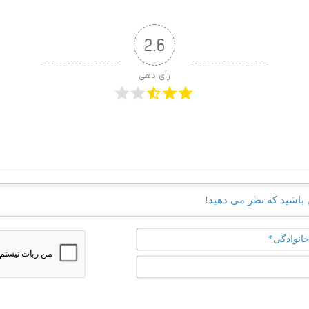
2.6
رأی دهی
نام
و
نام
ایمیل*
خانوادگی*