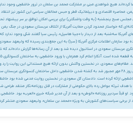
ادعا کرده‌اند هیچ شواهدی مبنی بر مشارکت محمد بن سلمان در ترور خاشقچی وجود ندار
من، محاصره اقتصادی و دیپلماتیک قطر و حبس مخالفان سیاسی این کشور نیز انتقاد به 
ن مجلس صبح پنجشنبه (به وقت واشنگتن) برای بررسی امکان توافق بر سر پیشنها
داگانه‌ای که خواستار محدود کردن حمایت آمریکا از ائتلاف عربستان سعودی در جنگ یمن
 آمریکا سه‌شنبه بعد از دیدار با «جینا هاسپل»، رئیس سیا گفتند شکی وجود ندارد ک
ه بود سازمان اطلاعات مرکزی آمریکا (سیا) به این جمع‌بندی رسیده که ولیعهد سعو
به ساختمان کنسولگری عربستان سعودی در استانبول دیده شد و بعد از آن رسانه‌ها گزارش داده‌اند
د. مقام‌های سعودی، در نخستین واکنش بدون ارائه هیچ مستنداتی این روایت را رد و ا
است. بعد از بالا گرفتن فشارها، عربستان سعودی سرانجام روز ۲۸ مهر مجبور شد به کشته شدن خاشقچی داخل ساختما
خاشقچی ارائه کرده است. دادستان کل سعودی در نخستین روایت مدعی شده بود خاشقچی
هدف تبرئه عوامل رده بالای حکومتی از مشارکت در قتل روزنامه‌نگار منتقد طراحی شده
د از برخی سیاست‌های کشورش به ویژه «محمد بن سلمان»، ولیعهد سعودی منتشر کرد.