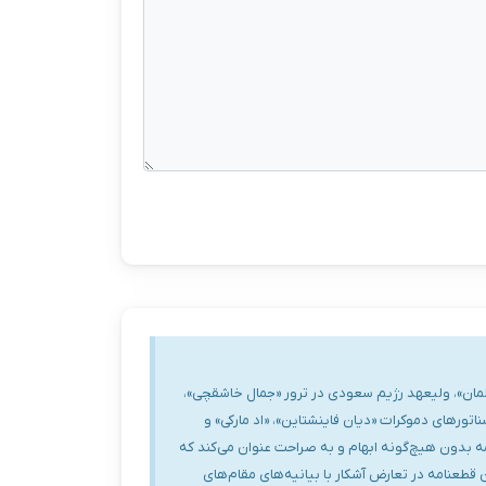
لمان»، ولیعهد رژیم سعودی در ترور «جمال خاشقچی»،
ناتورهای دموکرات «دیان فاینشتاین»، «اد مارکی» و
ه بدون هیچ‌‌گونه ابهام و به صراحت عنوان می‌کند که
طعنامه در تعارض آشکار با بیانیه‌های مقام‌های