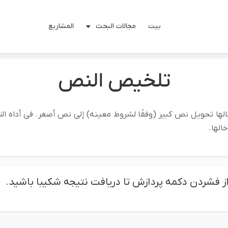
بیت
مجالات البحث
المشاریع
تلخیص النص
الها تحویل نص کبیر (وفقًا لشروط معینه) إلى نص أصغر. فی أداه 
الها.
 از فشردن دکمه پردازش تا دریافت نتیجه شکیبا باشید.