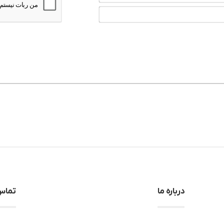
و
نام
ایمیل*
خانوادگی*
درباره ما
تماس 