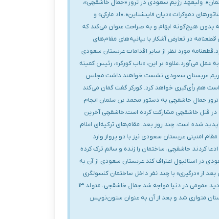
لمان»، ولیعهد رژیم سعودی در ترور «جمال خاشقچی»،
ناتورهای دموکرات «دیان فاینشتاین»، «اد مارکی» و
 بدون هیچ‌‌گونه ابهام و به صراحت عنوان می‌کند که
طعنامه در تعارض آشکار با بیانیه‌های مقام‌های
د.قطعنامه مورد نظر از سایر اقدامات عربستان سعودی
عمل می‌آورد.علاوه بر این، «باب کورکر»، رئیس کمیته
د تحریم عربستان سعودی نشست خواهند داشت.مجلس
 است هم رأی‌گیری خواهد کرد. کورکر گفت گمان می‌کند
ه ترور جمال خاشقچی به دستور محمد بن سلمان انجام
دی در قتل خاشقچی مشارکت کرده است.خاشقچی آخرین
 که ناپدید شده است. چند روز بعد، مقام‌های ترکیه‌ای اعلام
کردند او در داخل این ساختمان کشته شده و بدنش قطعه قطعه شده است.آنکارا اعلام کرد همزمان با ورود خاشقچی به ساختمان کنسولگری ۱۵ مقام امنیتی عربستان سعودی نیز با دو پرواز وارد
دعا کردند خاشقچی، ساختمان را زنده و سالم ترک کرده
ن کنسولگری عربستان سعودی در استانبول اعتراف کند.عربستان سعودی از آن به
د از «درگیری» با چند نفر داخل ساختمان کنسولگری
«فوت» کرده است.روایت عربستان سعودی که با هدف تبرئه عوامل رده بالای حکومتی از مشارکت در قتل روزنامه‌نگار منتقد طراحی شده بود با تردید عمومی در دنیا مواجه شد.جمال خاشقجی، متولد ۱۳
۱۳۳۷ شمسی) بود. او قبلاً سردبیر روزنامه «الوطن» و بعد از آن مدیر شبکه خبری «العرب» بود.خاشقجی سپتامبر ۲۰۱۷ از عربستان متواری شد و بعد از آن به عنوان ستون‌نویس