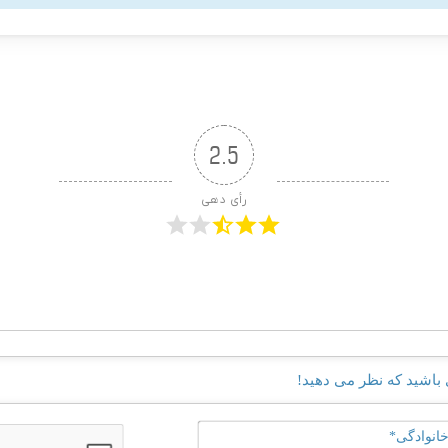
2.5
رأی دهی
نام