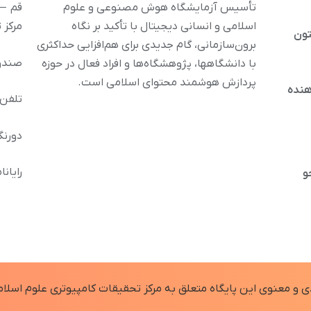
تأسیس آزمایشگاه هوش مصنوعی و علوم
قم – 
اسلامی و انسانی دیجیتال با تأکید بر نگاه
مرکز 
تون
برون‌سازمانی، گام جدیدی برای هم‌افزایی حداکثری
صندوق پس
با دانشگاهها، پژوهشگاه‌ها و افراد فعال در حوزه
پردازش هوشمند محتوای اسلامی است.
هنده
تلفن : 32120212 
دورنگار: 36294
رایانامه: inoor.ir
و
 و معنوی اين پايگاه متعلق به مرکز تحقیقات کامپیوتری علوم اسلام