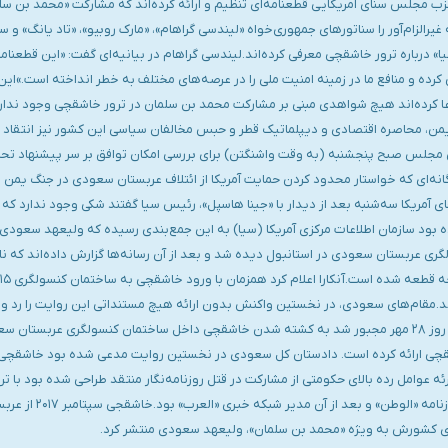
حزب مجلس سنای آمریکایی قطعنامه‌ای تنظیم و ارائه کرده‌اند که مشارکت «محمد بن س
یرالزام‌آور را سناتورهای جمهوری‌خواه «لیندسی گراهام»، «مارک روبیو»، «تاد یانگ» و س
 درباره ترور خاشقچی معرفی کرده‌اند.لیندسی گراهام در بیانیه‌ای گفت: «این قطعنامه
 و منافع ما در زمینه امنیت ملی را در عرصه‌های مختلف به خطر انداخته است.»این ق
ادعا کرده‌اند هیچ شواهدی مبنی بر مشارکت محمد بن سلمان در ترور خاشقچی وجود ندار
من، محاصره اقتصادی و دیپلماتیک قطر و حبس مخالفان سیاسی این کشور نیز انتقاد به 
ن مجلس صبح پنجشنبه (به وقت واشنگتن) برای بررسی امکان توافق بر سر پیشنها
داگانه‌ای که خواستار محدود کردن حمایت آمریکا از ائتلاف عربستان سعودی در جنگ یمن
آمریکا سه‌شنبه بعد از دیدار با «جینا هاسپل»، رئیس سیا گفتند شکی وجود ندارد ک
 بود سازمان اطلاعات مرکزی آمریکا (سیا) به این جمع‌بندی رسیده که ولیعهد سعو
به ساختمان کنسولگری عربستان سعودی در استانبول دیده شد و بعد از آن رسانه‌ها گزارش داده‌اند
د.مقام‌های سعودی، در نخستین واکنش بدون ارائه هیچ مستنداتی این روایت را رد و ا
است.بعد از بالا گرفتن فشارها، عربستان سعودی سرانجام روز ۲۸ مهر مجبور شد به کشته شدن خاشقچی داخل ساختما
قچی ارائه کرده است. دادستان کل سعودی در نخستین روایت مدعی شده بود خاشقچی بع
اکتبر ۱۹۵۸ (۲۱ مهرماه 
ای کشورش به ویژه «محمد بن سلمان»، ولیعهد سعودی منتشر کرد.