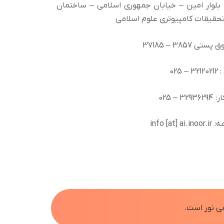
بلوار امین – خیابان جمهوری اسلامی – ساختمان
تحقیقات کامپیوتری علوم اسلامی
تی 3857 – 37185
– 025
329 – 025
info [at] ai.
ی نور است.