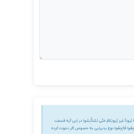
َیرَ بُیوتِکمْ حَتَّی تَسْتَأْنِسُوا در این آیه قسمت
ِعُوا فَارْجِعُوا نوع پذیرایی به خصوص اگر دعوت کرده