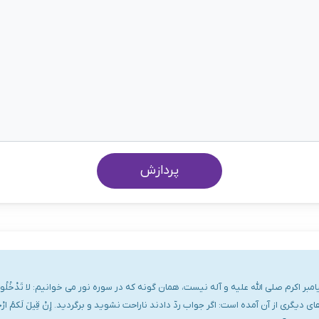
پردازش
رم صلی الله علیه و آله نیست، همان گونه که در سوره نور می خوانیم: لا تَدْخُلُوا بُیوتاً غ
گری از آن آمده است: اگر جواب ردّ دادند ناراحت نشوید و برگردید. إِنْ قِیلَ لَکمُ ارْج