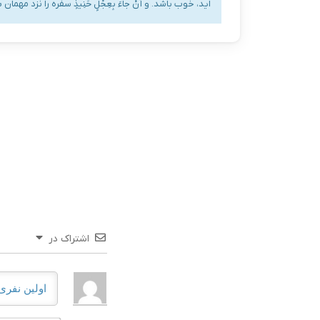
اید، خوب باشد. و أَنْ جاءَ بِعِجْلٍ حَنِیذٍ سفره را نزد مهم
اشتراک در