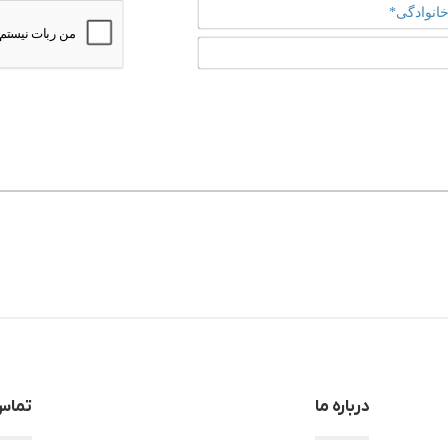
نام
و
نام
ایمیل*
خانوادگی*
درباره ما
تماس 