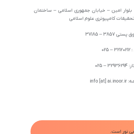
بلوار امین – خیابان جمهوری اسلامی – ساختمان
تحقیقات کامپیوتری علوم اسلامی
تی 3857 – 37185
– 025
329 – 025
info [at] ai.
ی نور است.