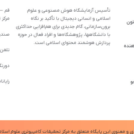
تأسیس آزمایشگاه هوش مصنوعی و علوم
قم – 
اسلامی و انسانی دیجیتال با تأکید بر نگاه
مرکز 
تون
برون‌سازمانی، گام جدیدی برای هم‌افزایی حداکثری
صندوق پس
با دانشگاهها، پژوهشگاه‌ها و افراد فعال در حوزه
پردازش هوشمند محتوای اسلامی است.
هنده
تلفن : 32120212 
دورنگار: 36294
رایانامه: inoor.ir
و
 و معنوی اين پايگاه متعلق به مرکز تحقیقات کامپیوتری علوم اسلام