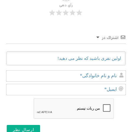
رأی دهی
اشتراک در
نام
و
نام
ایم
خانو