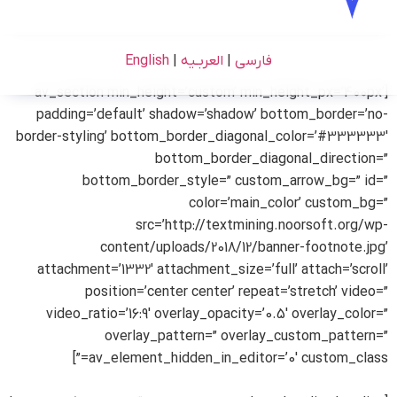
فارسی
|
العربـیه
|
English
[av_section min_height=’custom’ min_height_px=’400px’
padding=’default’ shadow=’shadow’ bottom_border=’no-
border-styling’ bottom_border_diagonal_color=’#333333′
bottom_border_diagonal_direction=”
bottom_border_style=” custom_arrow_bg=” id=”
color=’main_color’ custom_bg=”
src=’http://textmining.noorsoft.org/wp-
content/uploads/2018/12/banner-footnote.jpg’
attachment=’1332′ attachment_size=’full’ attach=’scroll’
position=’center center’ repeat=’stretch’ video=”
video_ratio=’16:9′ overlay_opacity=’0.5′ overlay_color=”
overlay_pattern=” overlay_custom_pattern=”
av_element_hidden_in_editor=’0′ custom_class=”]