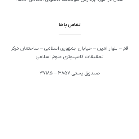
تماس با ما
قم – بلوار امین – خیابان جمهوری اسلامی – ساختمان مرکز
تحقیقات کامپیوتری علوم اسلامی
صندوق پستی 3857 – 37185
تلفن : 32120212 – 025
دورنگار: 32936294 – 025
رایانامه: info [at] ai.inoor.ir