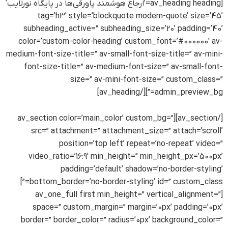
[av_heading heading=’ارجاع هوشمند پاورقی‌ها در پایگاه نورلایب’
tag=’h3′ style=’blockquote modern-quote’ size=’45’
subheading_active=” subheading_size=’20’ padding=’40’
color=’custom-color-heading’ custom_font=’#000000′ av-
medium-font-size-title=” av-small-font-size-title=” av-mini-
font-size-title=” av-medium-font-size=” av-small-font-
size=” av-mini-font-size=” custom_class=”
admin_preview_bg=”][/av_heading]
[/av_section][av_section color=’main_color’ custom_bg=”
src=” attachment=” attachment_size=” attach=’scroll’
position=’top left’ repeat=’no-repeat’ video=”
video_ratio=’16:9′ min_height=” min_height_px=’500px’
padding=’default’ shadow=’no-border-styling’
bottom_border=’no-border-styling’ id=” custom_class=”]
[av_one_full first min_height=” vertical_alignment=”
space=” custom_margin=” margin=’0px’ padding=’0px’
border=” border_color=” radius=’0px’ background_color=”