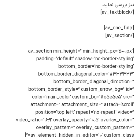
نیز بررسی نماید.
[/av_textblock]
[/av_one_full]
[/av_section]
[av_section min_height=” min_height_px=’500px’
padding=’default’ shadow=’no-border-styling’
bottom_border=’no-border-styling’
bottom_border_diagonal_color=’#333333′
bottom_border_diagonal_direction=”
bottom_border_style=” custom_arrow_bg=” id=”
color=’main_color’ custom_bg=’#e5e5e5′ src=”
attachment=” attachment_size=” attach=’scroll’
position=’top left’ repeat=’no-repeat’ video=”
video_ratio=’16:9′ overlay_opacity=’0.5′ overlay_color=”
overlay_pattern=” overlay_custom_pattern=”
av_element_hidden_in_editor=’0′ custom_class=”]