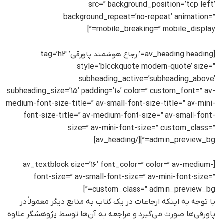
src=” background_position=’top left’
background_repeat=’no-repeat’ animation=”
mobile_breaking=” mobile_display=”]
[av_heading heading=’ارجاع هوشمند پاورقی‌’ tag=’h2′
style=’blockquote modern-quote’ size=”
subheading_active=’subheading_above’
subheading_size=’15’ padding=’10’ color=” custom_font=” av-
medium-font-size-title=” av-small-font-size-title=” av-mini-
font-size-title=” av-medium-font-size=” av-small-font-
size=” av-mini-font-size=” custom_class=”
admin_preview_bg=”][/av_heading]
[av_textblock size=’16’ font_color=” color=” av-medium-
font-size=” av-small-font-size=” av-mini-font-size=”
custom_class=” admin_preview_bg=”]
با توجه به اینکه ارجاعات در یک کتاب به منابع دیگر معمولاً در
پاورقی‌ها صورت می‌گیرد و مراجعه به آن‌ها توسط پژوهشگر علاوه