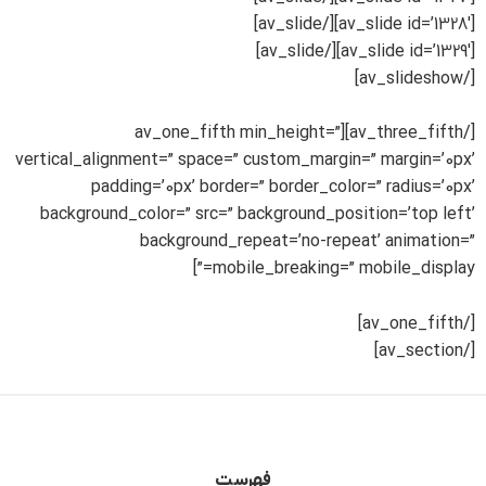
[av_slide id=’1328′][/av_slide]
[av_slide id=’1329′][/av_slide]
[/av_slideshow]
[/av_three_fifth][av_one_fifth min_height=”
vertical_alignment=” space=” custom_margin=” margin=’0px’
padding=’0px’ border=” border_color=” radius=’0px’
background_color=” src=” background_position=’top left’
background_repeat=’no-repeat’ animation=”
mobile_breaking=” mobile_display=”]
[/av_one_fifth]
[/av_section]
فهرست