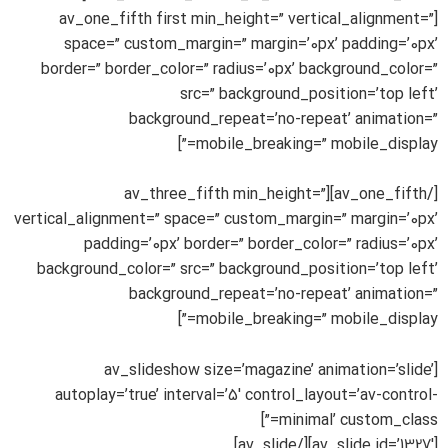
[av_one_fifth first min_height=” vertical_alignment=”
space=” custom_margin=” margin=’0px’ padding=’0px’
border=” border_color=” radius=’0px’ background_color=”
src=” background_position=’top left’
background_repeat=’no-repeat’ animation=”
mobile_breaking=” mobile_display=”]
[/av_one_fifth][av_three_fifth min_height=”
vertical_alignment=” space=” custom_margin=” margin=’0px’
padding=’0px’ border=” border_color=” radius=’0px’
background_color=” src=” background_position=’top left’
background_repeat=’no-repeat’ animation=”
mobile_breaking=” mobile_display=”]
[av_slideshow size=’magazine’ animation=’slide’
autoplay=’true’ interval=’5′ control_layout=’av-control-
minimal’ custom_class=”]
[av_slide id=’1327′][/av_slide]